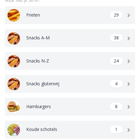
Waar heb je zin in?
Frieten
29
Snacks A-M
38
Snacks N-Z
24
Snacks glutenvrij
4
Hamburgers
8
Koude schotels
1